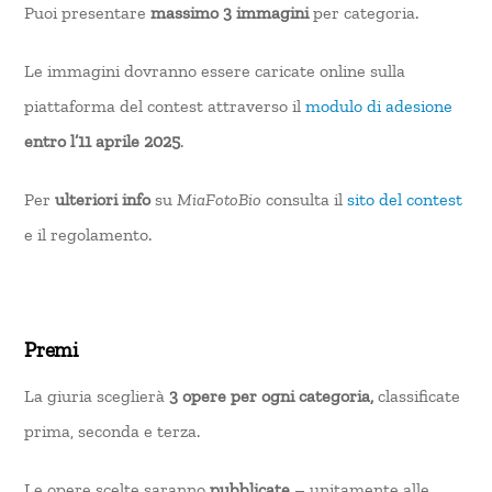
Puoi presentare
massimo 3 immagini
per categoria.
Le immagini dovranno essere caricate online sulla
piattaforma del contest attraverso il
modulo di adesione
entro l’11 aprile 2025
.
Per
ulteriori info
su
MiaFotoBio
consulta il
sito del contest
e il regolamento.
Premi
La giuria sceglierà
3 opere per ogni categoria,
classificate
prima, seconda e terza.
Le opere scelte saranno
pubblicate
– unitamente alle