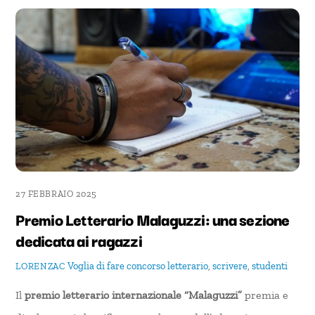
27 FEBBRAIO 2025
Premio Letterario Malaguzzi: una sezione
dedicata ai ragazzi
Voglia di fare
concorso letterario
,
scrivere
,
studenti
LORENZAC
Il
premio letterario internazionale “Malaguzzi”
premia e