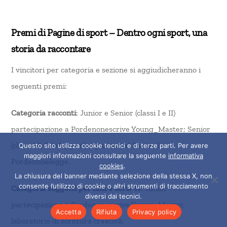
Premi di Pagine di sport – Dentro ogni sport, una
storia da raccontare
I vincitori per categoria e sezione si aggiudicheranno i
seguenti premi:
Categoria racconti
: Junior e Senior (classi I e II)
partecipazione a Pordenonescrive Young_Master; Senior
(classi III, IV e V): partecipazione al Festival
Questo sito utilizza cookie tecnici e di terze parti. Per avere
maggiori informazioni consultare la seguente
informativa
Pordenonelegge.
cookies
.
La chiusura del banner mediante selezione della stessa X, non
consente l’utilizzo di cookie o altri strumenti di tracciamento
Categoria soggetti per film e serie tv
: Junior
diversi dai tecnici.
partecipazione a Pordenonescrive Young_Master,
Accetta
Rifiuta
Privacy policy
laboratorio di scrittura creativa;