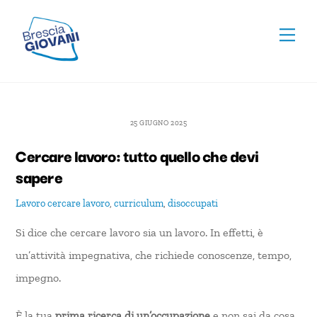
Skip
To
to
Men
Top
content
25 GIUGNO 2025
Cercare lavoro: tutto quello che devi
sapere
Lavoro
cercare lavoro
,
curriculum
,
disoccupati
Si dice che cercare lavoro sia un lavoro. In effetti, è
un’attività impegnativa, che richiede conoscenze, tempo,
impegno.
È la tua
prima ricerca di un’occupazione
e non sai da cosa