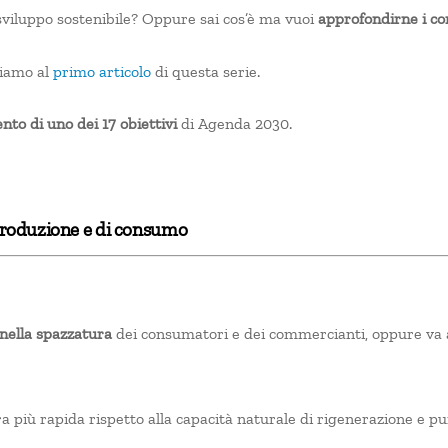
sviluppo sostenibile? Oppure sai cos’è ma vuoi
approfondirne i co
iamo al
primo articolo
di questa serie.
to di uno dei 17 obiettivi
di Agenda 2030.
i produzione e di consumo
 nella spazzatura
dei consumatori e dei commercianti, oppure va a 
 più rapida rispetto alla capacità naturale di rigenerazione e pur