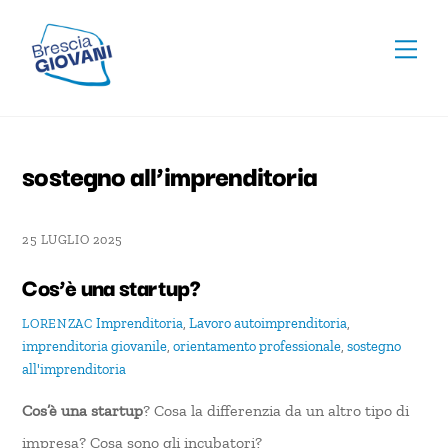
Skip
To
to
Men
Top
content
sostegno all’imprenditoria
25 LUGLIO 2025
Cos’è una startup?
Imprenditoria
,
Lavoro
autoimprenditoria
,
LORENZAC
imprenditoria giovanile
,
orientamento professionale
,
sostegno
all'imprenditoria
Cos’è una startup
? Cosa la differenzia da un altro tipo di
impresa? Cosa sono gli incubatori?