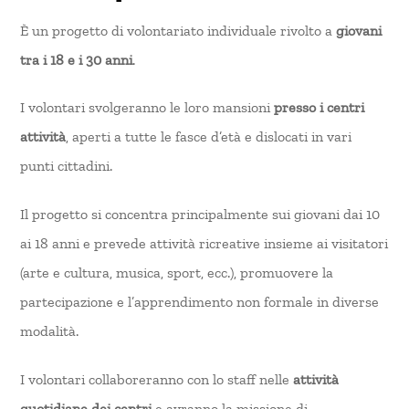
È un progetto di volontariato individuale rivolto a
giovani
tra i 18 e i 30 anni
.
I volontari svolgeranno le loro mansioni
presso i centri
attività
, aperti a tutte le fasce d’età e dislocati in vari
punti cittadini.
Il progetto si concentra principalmente sui giovani dai 10
ai 18 anni e prevede attività ricreative insieme ai visitatori
(arte e cultura, musica, sport, ecc.), promuovere la
partecipazione e l’apprendimento non formale in diverse
modalità.
I ​​volontari collaboreranno con lo staff nelle
attività
quotidiane dei centri
e avranno la missione di