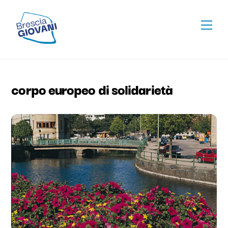
Skip
To
to
Men
Top
content
corpo europeo di solidarietà