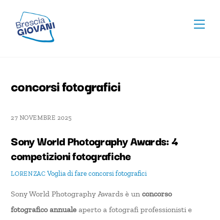
Skip
To
to
Men
Top
content
concorsi fotografici
27 NOVEMBRE 2025
Sony World Photography Awards: 4
competizioni fotografiche
Voglia di fare
concorsi fotografici
LORENZAC
Sony World Photography Awards è un
concorso
fotografico annuale
aperto a fotografi professionisti e