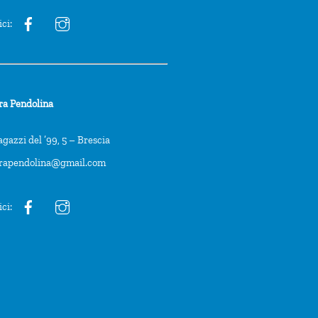
ici:
ra Pendolina
agazzi del ’99, 5 – Brescia
trapendolina@gmail.com
ici: