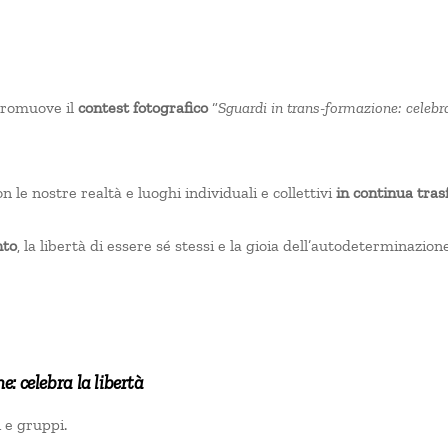
 promuove il
contest fotografico
“
Sguardi in trans-formazione: celebra
on le nostre realtà e luoghi individuali e collettivi
in continua tra
nto
, la libertà di essere sé stessi e la gioia dell’autodeterminazio
: celebra la libertà
i e gruppi.