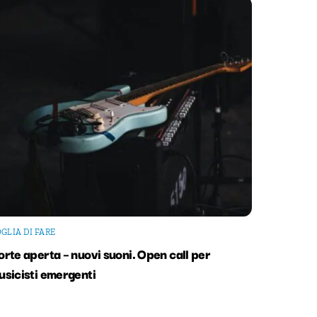
GLIA DI FARE
rte aperta – nuovi suoni. Open call per
usicisti emergenti