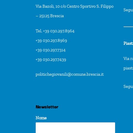
Via Bazoli, 10 c/o Centro Sportivo S. Filippo
Segu
– 25125 Brescia
Tel. +39 030.297.8964
+39 030.297.8969
Piast
+39 030.297.7314
Via r
+39 030.297.7439
pias
politichegiovanili@comune.brescia.it
Segu
Newsletter
Nome