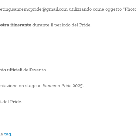
arketing.sanremopride@gmail.com utilizzando come oggetto “Phot
stra itinerante
durante il periodo del Pride.
to ufficiali
dell’evento.
iazione on stage al
Sanremo Pride 2025
.
t
del Pride.
 la
tag
.