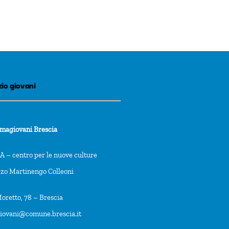
io giovani
rmagiovani Brescia
 – centro per le nuove culture
zzo Martinengo Colleoni
oretto, 78 – Brescia
giovani@comune.brescia.it