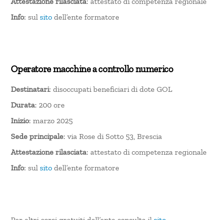
Attestazione rilasciata
: attestato di competenza regionale
Info
: sul
sito
dell’ente formatore
Operatore macchine a controllo numerico
Destinatari
: disoccupati beneficiari di dote GOL
Durata
: 200 ore
Inizio
: marzo 2025
Sede principale
: via Rose di Sotto 53, Brescia
Attestazione rilasciata
: attestato di competenza regionale
Info
: sul
sito
dell’ente formatore
Per altri corsi gratuiti dell’ente consulta il
sito
.