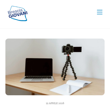
Skip
To
to
Men
Top
content
22 APRILE 2026