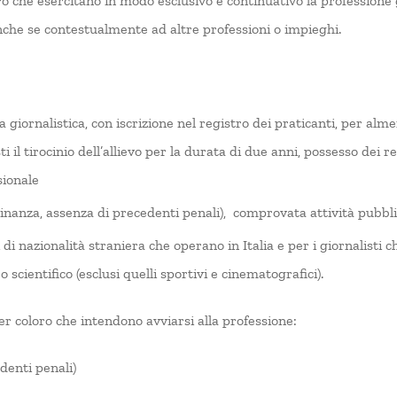
oro che esercitano in modo esclusivo e continuativo la professione 
 anche se contestualmente ad altre professioni o impieghi.
ca giornalistica, con iscrizione nel registro dei praticanti, per al
ti il tirocinio dell’allievo per la durata di due anni, possesso dei 
sionale
tadinanza, assenza di precedenti penali), comprovata attività pubb
i di nazionalità straniera che operano in Italia e per i giornalisti
o scientifico (esclusi quelli sportivi e cinematografici).
per coloro che intendono avviarsi alla professione:
denti penali)