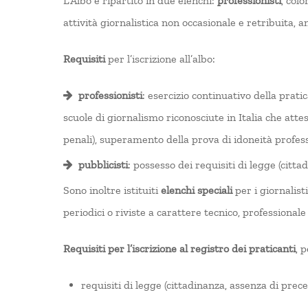
L’Albo è ripartito in due elenchi:
professionisti
, col
attività giornalistica non occasionale e retribuita,
Requisiti
per l’iscrizione all’albo:
professionisti
: esercizio continuativo della prati
scuole di giornalismo riconosciute in Italia che attes
penali), superamento della prova di idoneità profes
pubblicisti
: possesso dei requisiti di legge (cit
Sono inoltre istituiti
elenchi speciali
per i giornalist
periodici o riviste a carattere tecnico, professionale 
Requisiti per l’iscrizione al registro dei praticanti
, 
requisiti di legge (cittadinanza, assenza di prece