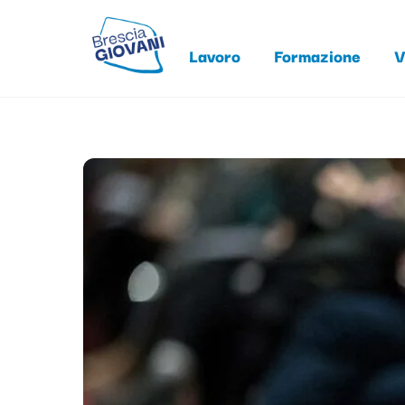
Skip
to
Lavoro
Formazione
V
content