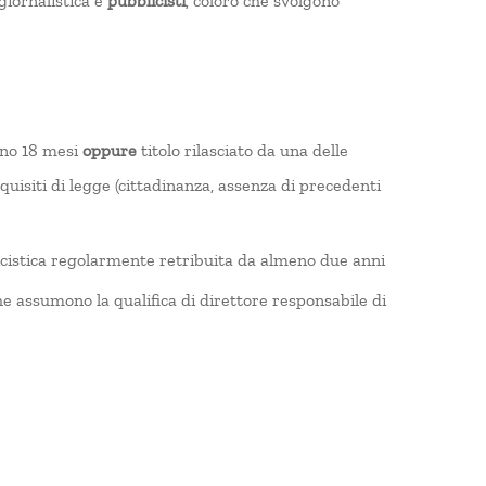
giornalistica e
pubblicisti
, coloro che svolgono
meno 18 mesi
oppure
titolo rilasciato da una delle
requisiti di legge (cittadinanza, assenza di precedenti
licistica regolarmente retribuita da almeno due anni
 che assumono la qualifica di direttore responsabile di