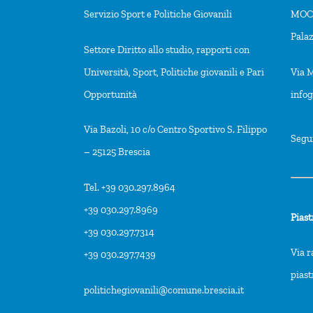
s
Servizio Sport e Politiche Giovanili
MOCA
t
Pala
Settore Diritto allo studio, rapporti con
o
Università, Sport, Politiche giovanili e Pari
Via M
f
Opportunità
info
e
v
Via Bazoli, 10 c/o Centro Sportivo S. Filippo
Segu
e
– 25125 Brescia
n
t
Tel. +39 030.297.8964
s
+39 030.297.8969
Piast
t
+39 030.297.7314
o
Via r
+39 030.297.7439
r
pias
politichegiovanili@comune.brescia.it
e