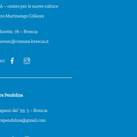
 – centro per le nuove culture
zzo Martinengo Colleoni
oretto, 78 – Brescia
giovani@comune.brescia.it
ici:
ra Pendolina
agazzi del ’99, 5 – Brescia
trapendolina@gmail.com