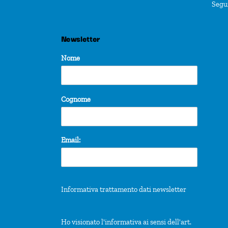
Segu
f
r
Newsletter
e
s
Nome
h
w
Cognome
i
t
h
Email:
t
h
e
Informativa trattamento dati newsletter
f
i
Ho visionato l'informativa ai sensi dell'art.