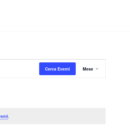
Evento
Cerca Eventi
Mese
Viste
Navigazione
enti
.