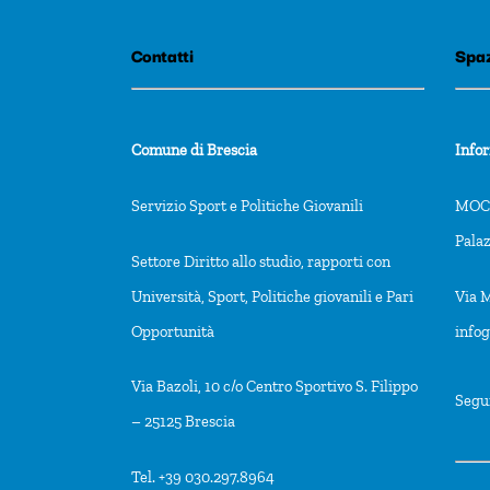
s
t
Contatti
Spaz
o
f
e
Comune di Brescia
Info
v
Servizio Sport e Politiche Giovanili
MOCA
e
Pala
n
Settore Diritto allo studio, rapporti con
t
Università, Sport, Politiche giovanili e Pari
Via M
s
Opportunità
info
t
Via Bazoli, 10 c/o Centro Sportivo S. Filippo
o
Segu
– 25125 Brescia
r
e
Tel. +39 030.297.8964