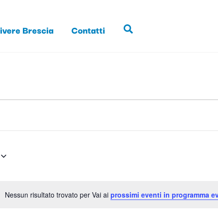
ivere Brescia
Contatti
Search
Nessun risultato trovato per Vai ai
prossimi eventi in programma ev
N
o