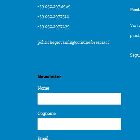
f
+39 030.297.8969
Piast
r
+39 030.297.7314
e
Via r
+39 030.297.7439
s
pias
politichegiovanili@comune.brescia.it
h
w
Segu
i
t
Newsletter
h
Nome
t
h
e
Cognome
f
i
Email: