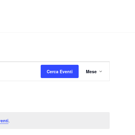
Evento
Cerca Eventi
Mese
Viste
Navigazione
enti
.