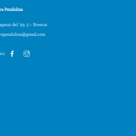
ra Pendolina
agazzi del ’99, 5 – Brescia
trapendolina@gmail.com
ici: