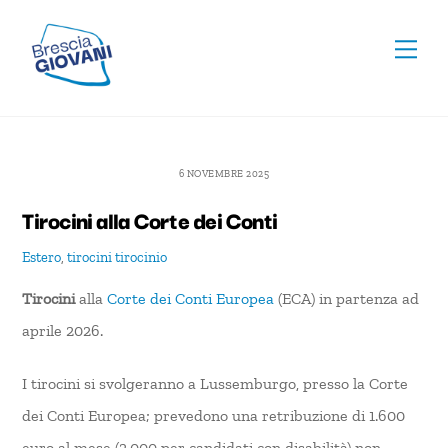
Skip
To
to
Men
Top
content
6 NOVEMBRE 2025
Tirocini alla Corte dei Conti
Estero
,
tirocini
tirocinio
Tirocini
alla
Corte dei Conti Europea
(ECA) in partenza ad
aprile 2026.
I tirocini si svolgeranno a Lussemburgo, presso la Corte
dei Conti Europea; prevedono una retribuzione di 1.600
euro al mese (2.000 per candidati con disabilità) non