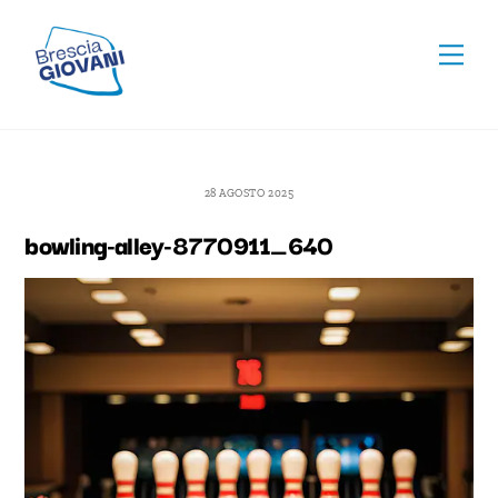
Skip
To
to
Men
Top
content
28 AGOSTO 2025
bowling-alley-8770911_640