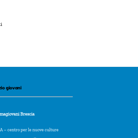
i
io giovani
rmagiovani Brescia
 – centro per le nuove culture