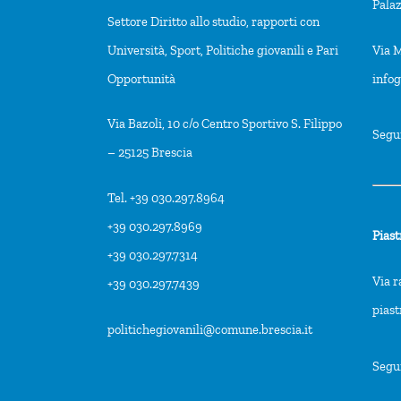
Pala
Settore Diritto allo studio, rapporti con
Università, Sport, Politiche giovanili e Pari
Via M
Opportunità
info
Via Bazoli, 10 c/o Centro Sportivo S. Filippo
Segu
– 25125 Brescia
Tel. +39 030.297.8964
+39 030.297.8969
Piast
+39 030.297.7314
Via r
+39 030.297.7439
pias
politichegiovanili@comune.brescia.it
Segu