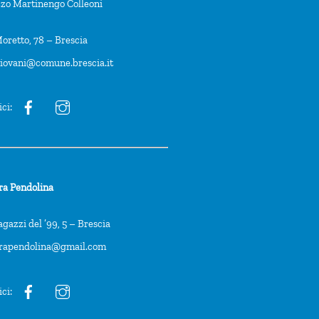
zzo Martinengo Colleoni
oretto, 78 – Brescia
giovani@comune.brescia.it
ici:
ra Pendolina
agazzi del ’99, 5 – Brescia
trapendolina@gmail.com
ici: