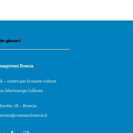
io giovani
rmagiovani Brescia
 – centro per le nuove culture
zzo Martinengo Colleoni
oretto, 78 – Brescia
giovani@comune.brescia.it