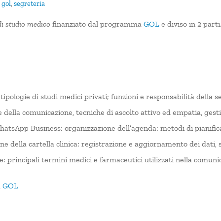
,
gol
,
segreteria
di studio medico
finanziato dal programma
GOL
e diviso in 2 parti
 tipologie di studi medici privati; funzioni e responsabilità della s
e della comunicazione, tecniche di ascolto attivo ed empatia, gestir
hatsApp Business; organizzazione dell’agenda: metodi di pianifica
della cartella clinica: registrazione e aggiornamento dei dati, s
e: principali termini medici e farmaceutici utilizzati nella comuni
a
GOL