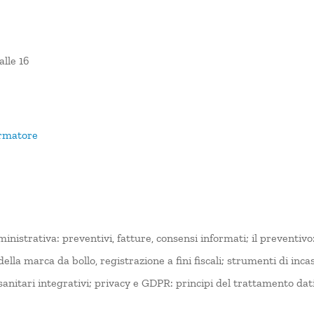
alle 16
ormatore
nistrativa: preventivi, fatture, consensi informati; il preventiv
della marca da bollo, registrazione a fini fiscali; strumenti di i
i sanitari integrativi; privacy e GDPR: principi del trattamento dat