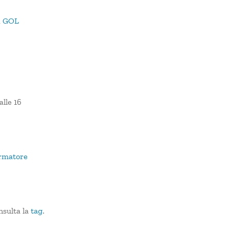
a
GOL
alle 16
ormatore
nsulta la
tag
.