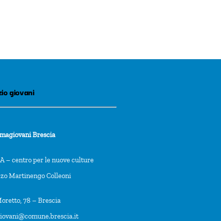
io giovani
rmagiovani Brescia
 – centro per le nuove culture
zzo Martinengo Colleoni
oretto, 78 – Brescia
giovani@comune.brescia.it