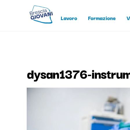
Skip
to
Lavoro
Formazione
V
content
dysan1376-instru