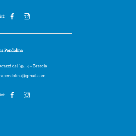
ici:
ra Pendolina
agazzi del ’99, 5 – Brescia
trapendolina@gmail.com
ici: