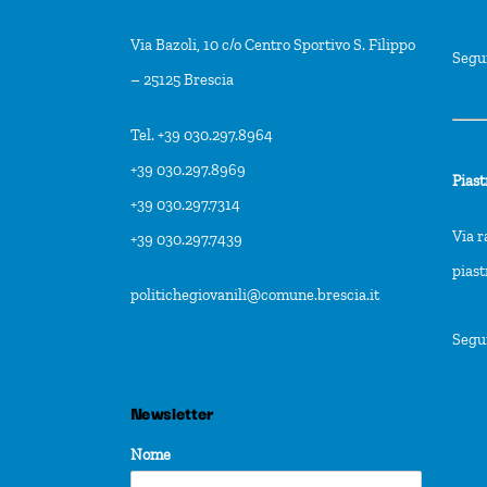
Via Bazoli, 10 c/o Centro Sportivo S. Filippo
Segu
– 25125 Brescia
Tel. +39 030.297.8964
+39 030.297.8969
Piast
+39 030.297.7314
Via r
+39 030.297.7439
pias
politichegiovanili@comune.brescia.it
Segu
Newsletter
Nome