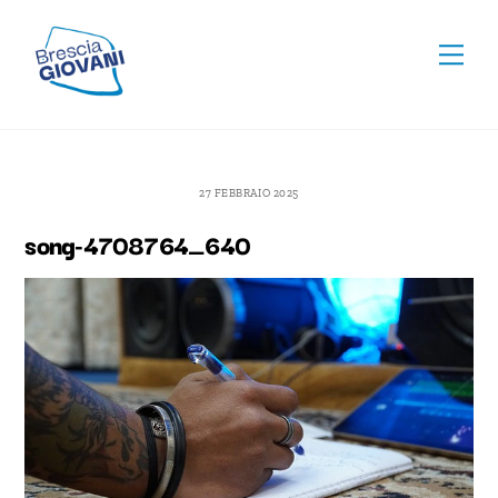
Skip
To
to
Men
Top
content
27 FEBBRAIO 2025
song-4708764_640