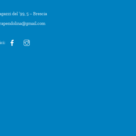
agazzi del ’99, 5 – Brescia
trapendolina@gmail.com
ici: