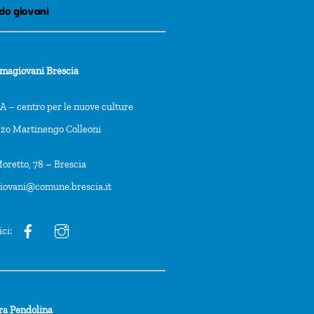
io giovani
rmagiovani Brescia
 – centro per le nuove culture
zzo Martinengo Colleoni
oretto, 78 – Brescia
giovani@comune.brescia.it
ici:
ra Pendolina