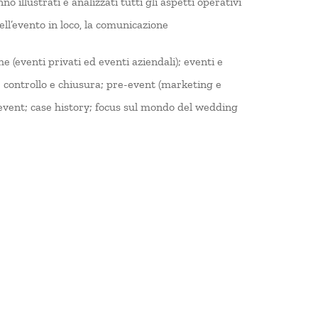
o illustrati e analizzati tutti gli aspetti operativi
ell’evento in loco, la comunicazione
he (eventi privati ed eventi aziendali); eventi e
o e controllo e chiusura; pre-event (marketing e
t-event; case history; focus sul mondo del wedding