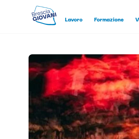
Skip
to
Lavoro
Formazione
V
content