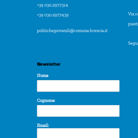
+39 030.297.7314
Via r
+39 030.297.7439
pias
politichegiovanili@comune.brescia.it
Segu
Newsletter
Nome
Cognome
Email: