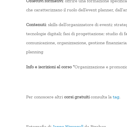
Obiettivi formativi
: offrire una formazione specifica 
che caratterizzano il ruolo dell’event planner, dall’a
Contenuti
: skills dell’organizzatore di eventi; strat
tecnologie digitali; fasi di progettazione; studio di 
comunicazione, organizzazione, gestione finanziaria, 
planning
Info e iscrizioni al corso “
Organizzazione e promozio
Per conoscere altri
corsi gratuiti
consulta la
tag
.
Fotografia di
Janno Nivergall
da Pixabay