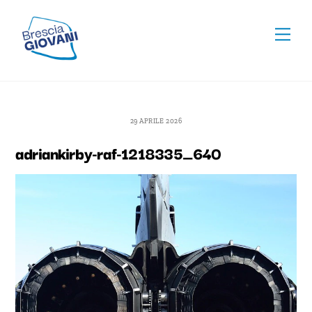
Skip
To
to
Men
Top
content
29 APRILE 2026
adriankirby-raf-1218335_640