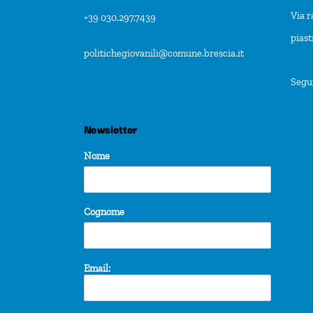
Via r
+39 030.297.7439
pias
politichegiovanili@comune.brescia.it
Segu
Newsletter
Nome
Cognome
Email: