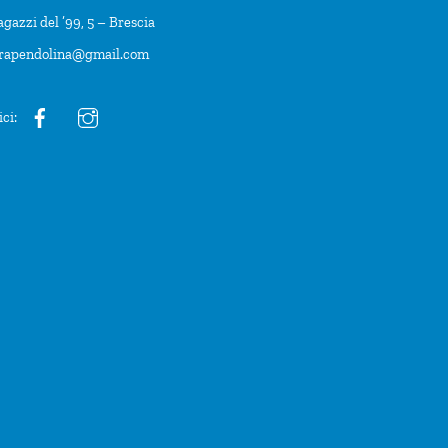
agazzi del ’99, 5 – Brescia
trapendolina@gmail.com
ici: