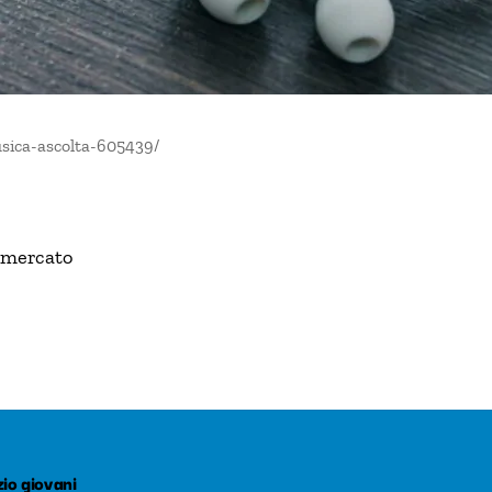
sica-ascolta-605439/
i mercato
io giovani