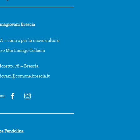
rmagiovani Brescia
 – centro per le nuove culture
zzo Martinengo Colleoni
oretto, 78 – Brescia
giovani@comune.brescia.it
ici:
ra Pendolina