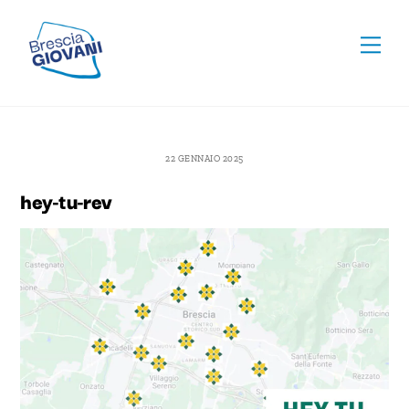
Skip
To
to
Men
Top
content
22 GENNAIO 2025
hey-tu-rev