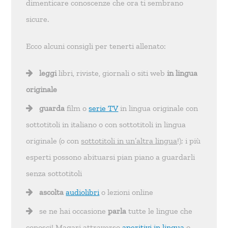
dimenticare conoscenze che ora ti sembrano
sicure.
Ecco alcuni consigli per tenerti allenato:
leggi
libri, riviste, giornali o siti web
in lingua
originale
guarda
film o
serie TV
in lingua originale con
sottotitoli in italiano o con sottotitoli in lingua
originale (o con
sottotitoli in un’altra lingua
!); i più
esperti possono abituarsi pian piano a guardarli
senza sottotitoli
ascolta
audiolibri
o lezioni online
se ne hai occasione
parla
tutte le lingue che
conosci! Magari attraverso
aperitivi in lingua
o