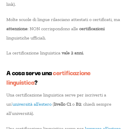
link).
Molte scuole di lingue rilasciano attestati o certificati, ma
attenzione
: NON corrispondono alle
certificazioni
linguistiche ufficiali.
La certificazione linguistica
vale 2 anni
.
A cosa serve una
certificazione
linguistica
?
Una certificazione linguistica serve per iscriverti a
un’
università all’estero
(
livello C1
o
B2
; chiedi sempre
all’università).
Una certificazione linguistica serve per
lavorare all’estero
.