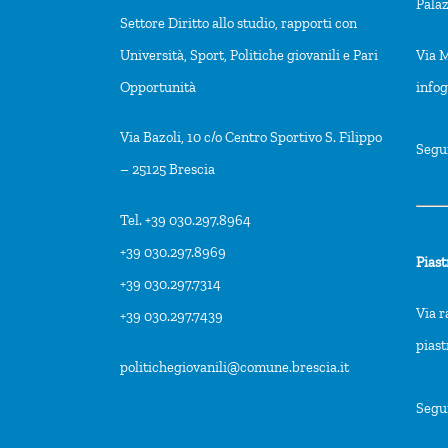
Pala
Settore Diritto allo studio, rapporti con
Università, Sport, Politiche giovanili e Pari
Via M
Opportunità
info
Via Bazoli, 10 c/o Centro Sportivo S. Filippo
Segu
– 25125 Brescia
Tel. +39 030.297.8964
+39 030.297.8969
Piast
+39 030.297.7314
Via r
+39 030.297.7439
pias
politichegiovanili@comune.brescia.it
Segu