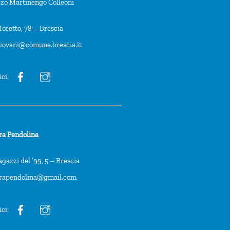
zzo Martinengo Colleoni
oretto, 78 – Brescia
giovani@comune.brescia.it
ici:
ra Pendolina
agazzi del ’99, 5 – Brescia
trapendolina@gmail.com
ici: