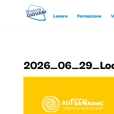
Skip
to
Lavoro
Formazione
V
content
2026_06_29_Locan