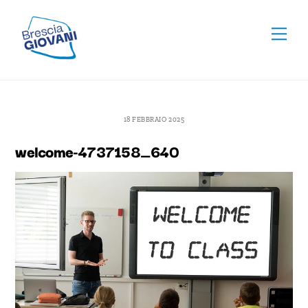
Skip
To
to
Men
Top
content
18 FEBBRAIO 2025
welcome-4737158_640