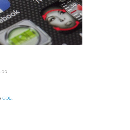
:00
ma
GOL
.