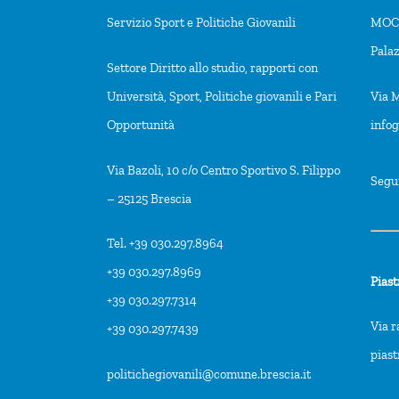
Servizio Sport e Politiche Giovanili
MOCA
Pala
Settore Diritto allo studio, rapporti con
Università, Sport, Politiche giovanili e Pari
Via M
Opportunità
info
Via Bazoli, 10 c/o Centro Sportivo S. Filippo
Segu
– 25125 Brescia
Tel. +39 030.297.8964
+39 030.297.8969
Piast
+39 030.297.7314
Via r
+39 030.297.7439
pias
politichegiovanili@comune.brescia.it