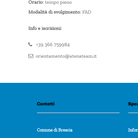
Orario
: tempo pieno
Modalità di svolgimento
: FAD
Info e iscrizioni:
+39 366 759984
orientamento@atenateam.it
Contatti
Spaz
Comune di Brescia
Info