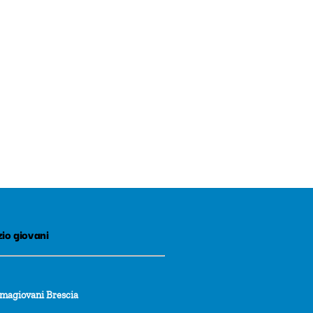
io giovani
rmagiovani Brescia