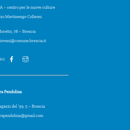
 – centro per le nuove culture
zzo Martinengo Colleoni
oretto, 78 – Brescia
giovani@comune.brescia.it
ici:
ra Pendolina
agazzi del ’99, 5 – Brescia
trapendolina@gmail.com