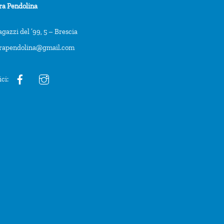
ra Pendolina
agazzi del ’99, 5 – Brescia
trapendolina@gmail.com
ici: