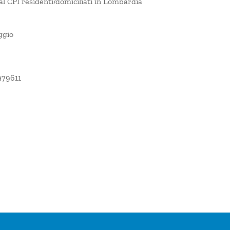
 al CPI residenti/domiciliati in Lombardia
ggio
979611