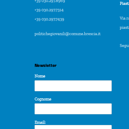
+39 030.297.8969
Piast
+39 030.297.7314
Via r
+39 030.297.7439
pias
politichegiovanili@comune.brescia.it
Segu
Newsletter
Nome
Cognome
Email: