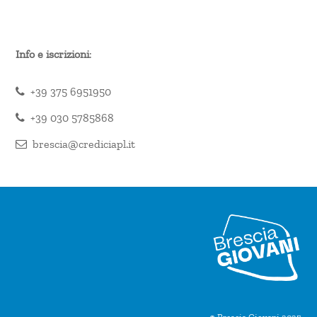
Info e iscrizioni
:
+39 375 6951950
+39 030 5785868
brescia@crediciapl.it