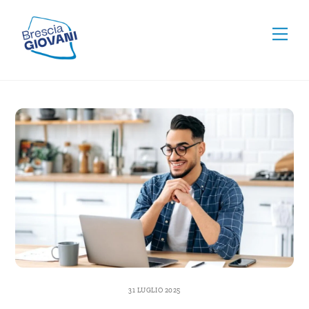
Skip
To
to
Men
Top
content
31 LUGLIO 2025