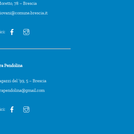
oretto, 78 – Brescia
giovani@comune.brescia.it
ici:
ra Pendolina
agazzi del ’99, 5 – Brescia
trapendolina@gmail.com
ici: