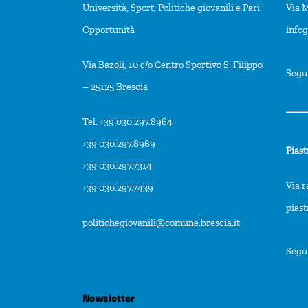
Università, Sport, Politiche giovanili e Pari
Via M
Opportunità
info
Via Bazoli, 10 c/o Centro Sportivo S. Filippo
Segu
– 25125 Brescia
Tel. +39 030.297.8964
+39 030.297.8969
Piast
+39 030.297.7314
Via r
+39 030.297.7439
pias
politichegiovanili@comune.brescia.it
Segu
Newsletter