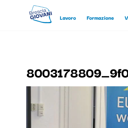
Skip
to
Lavoro
Formazione
V
content
8003178809_9f0