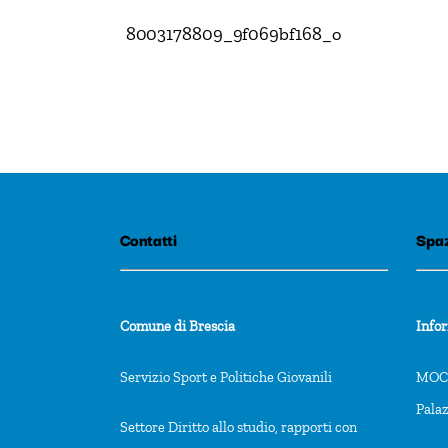
8003178809_9f069bf168_o
Contatti
Spaz
Comune di Brescia
Info
Servizio Sport e Politiche Giovanili
MOCA
Pala
Settore Diritto allo studio, rapporti con