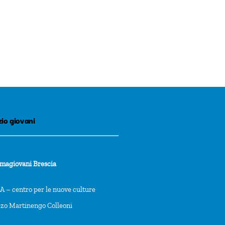
io giovani
rmagiovani Brescia
 – centro per le nuove culture
zzo Martinengo Colleoni