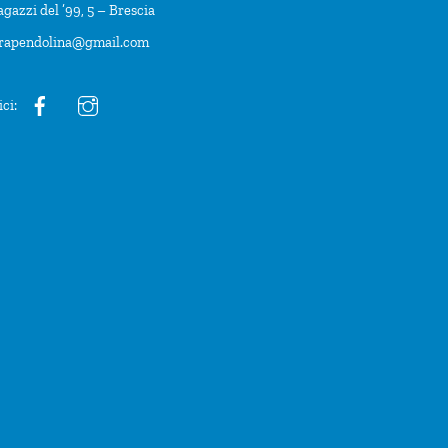
agazzi del ’99, 5 – Brescia
trapendolina@gmail.com
ici: