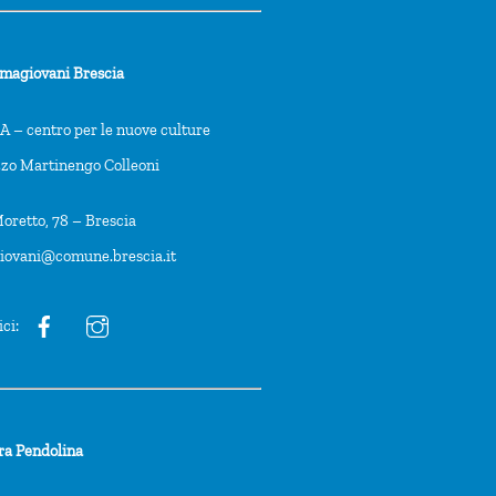
rmagiovani Brescia
 – centro per le nuove culture
zzo Martinengo Colleoni
oretto, 78 – Brescia
giovani@comune.brescia.it
ici:
ra Pendolina