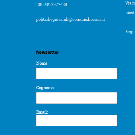
Via r
+39 030.297.7439
pias
politichegiovanili@comune.brescia.it
Segu
Newsletter
Nome
Cognome
Email: