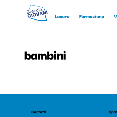
Skip
to
Lavoro
Formazione
V
content
bambini
Contatti
Spaz