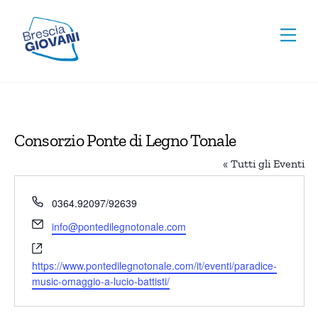
Skip
To
to
Men
Top
content
Consorzio Ponte di Legno Tonale
« Tutti gli Eventi
T
0364.92097/92639
e
E
info@pontedilegnotonale.com
l
m
W
e
a
e
f
https://www.pontedilegnotonale.com/it/eventi/paradice-
i
b
o
music-omaggio-a-lucio-battisti/
l
s
n
i
o