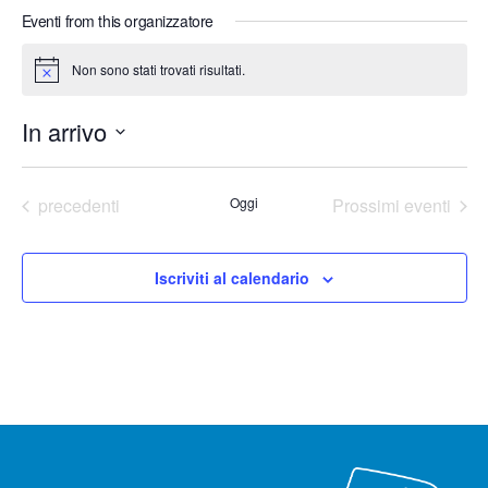
t
Eventi from this organizzatore
e
Non sono stati trovati risultati.
N
o
t
In arrivo
i
c
e
S
e
Eventi
precedenti
Oggi
Prossimi eventi
l
e
Iscriviti al calendario
z
i
o
n
a
l