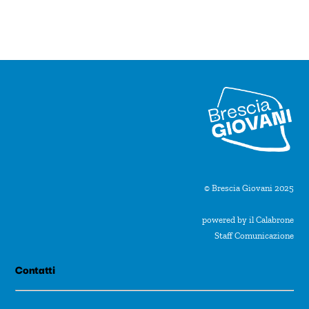
i
o
n
a
l
a
d
a
t
© Brescia Giovani 2025
a
powered by il Calabrone
.
Staff Comunicazione
Contatti