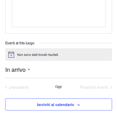
s
o
o
i
n
t
o
e
Eventi at this luogo
Non sono stati trovati risultati.
N
o
t
In arrivo
i
c
e
S
e
Eventi
precedenti
Oggi
Prossimi eventi
l
e
Iscriviti al calendario
z