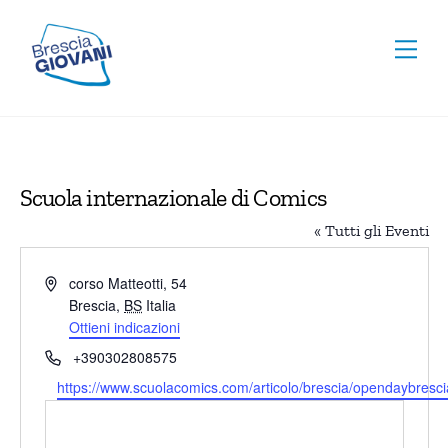
Skip
To
to
Men
Top
content
Scuola internazionale di Comics
« Tutti gli Eventi
I
corso Matteotti, 54
n
Brescia
,
BS
Italia
d
Ottieni indicazioni
i
T
+390302808575
r
e
W
https://www.scuolacomics.com/articolo/brescia/opendaybresci
i
l
e
z
e
b
z
f