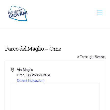
Skip
To
to
Men
Top
content
Parco del Maglio – Ome
« Tutti gli Eventi
I
Via Maglio
n
Ome
,
BS
25050
Italia
d
Ottieni indicazioni
i
r
i
z
z