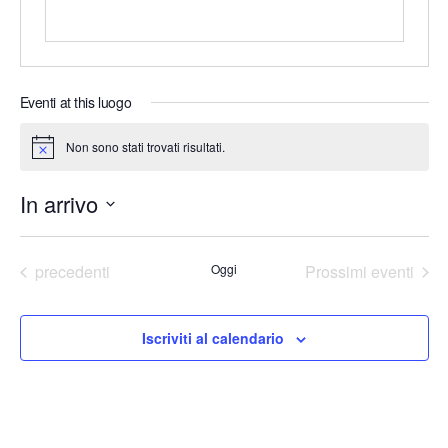
o
Eventi at this luogo
Non sono stati trovati risultati.
N
o
t
In arrivo
i
c
e
S
e
Eventi
precedenti
Oggi
Prossimi eventi
l
e
Iscriviti al calendario
z
i
o