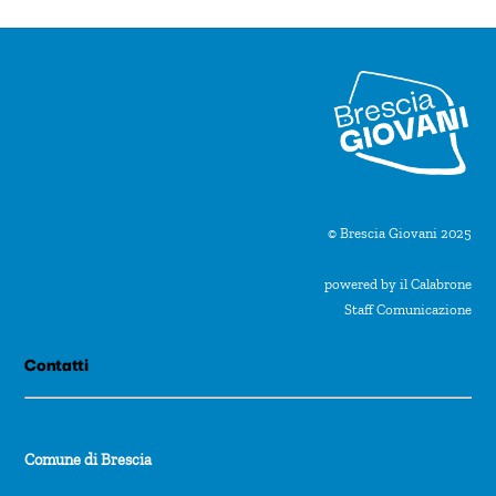
n
a
l
a
d
a
t
© Brescia Giovani 2025
a
powered by il Calabrone
.
Staff Comunicazione
Contatti
Comune di Brescia