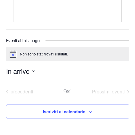
o
t
e
Eventi at this luogo
Non sono stati trovati risultati.
N
o
t
In arrivo
i
c
e
S
e
Eventi
precedenti
Oggi
Prossimi eventi
l
e
Iscriviti al calendario
z
i