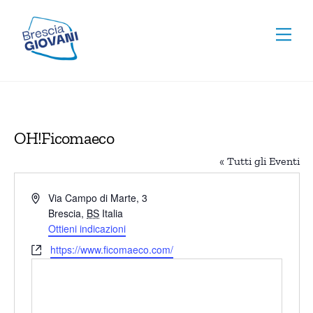
Skip
To
to
Men
Top
content
OH!Ficomaeco
« Tutti gli Eventi
I
Via Campo di Marte, 3
n
Brescia
,
BS
Italia
d
Ottieni indicazioni
i
W
https://www.ficomaeco.com/
r
e
i
b
z
s
z
i