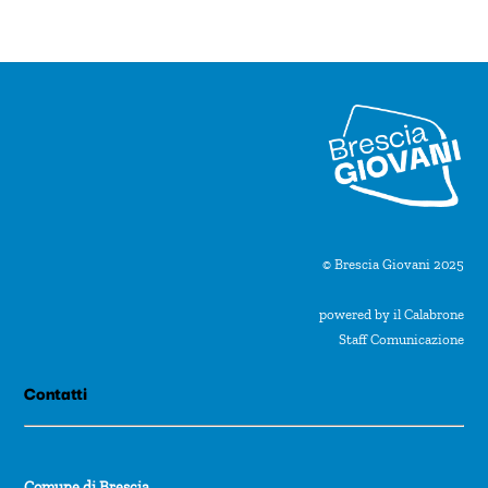
o
n
a
l
a
d
a
t
© Brescia Giovani 2025
a
powered by il Calabrone
.
Staff Comunicazione
Contatti
Comune di Brescia