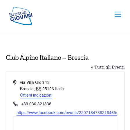
Skip
To
to
Men
Top
content
Club Alpino Italiano – Brescia
« Tutti gli Eventi
I
via Villa Glori 13
n
Brescia
,
BS
25126
Italia
d
Ottieni indicazioni
i
T
+39 030 321838
r
e
W
https://www.facebook.com/events/2207184736216465/
i
l
e
z
e
b
z
f