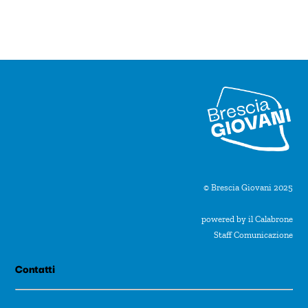
i
o
n
a
l
a
d
a
t
© Brescia Giovani 2025
a
powered by il Calabrone
.
Staff Comunicazione
Contatti