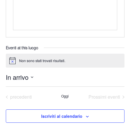
s
o
o
i
n
t
o
e
Eventi at this luogo
Non sono stati trovati risultati.
N
o
t
In arrivo
i
c
e
S
e
Eventi
precedenti
Oggi
Prossimi eventi
l
e
Iscriviti al calendario
z