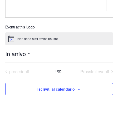
o
Eventi at this luogo
Non sono stati trovati risultati.
N
o
t
In arrivo
i
c
e
S
e
Eventi
precedenti
Oggi
Prossimi eventi
l
e
Iscriviti al calendario
z
i
o