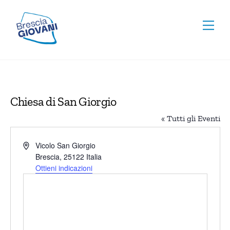
Skip
To
to
Men
Top
content
Chiesa di San Giorgio
« Tutti gli Eventi
I
Vicolo San Giorgio
n
Brescia
,
25122
Italia
d
Ottieni indicazioni
i
r
i
z
z