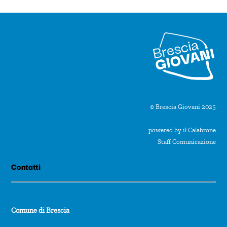
n
a
l
a
d
a
t
© Brescia Giovani 2025
a
powered by il Calabrone
.
Staff Comunicazione
Contatti
Comune di Brescia