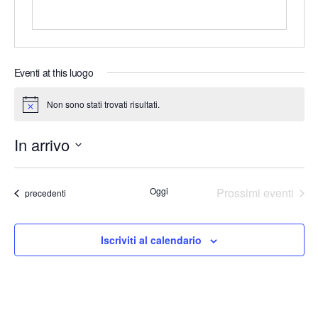
o
Eventi at this luogo
Non sono stati trovati risultati.
N
o
t
In arrivo
i
c
e
S
e
Oggi
Prossimi eventi
Eventi
precedenti
l
e
Iscriviti al calendario
z
i
o