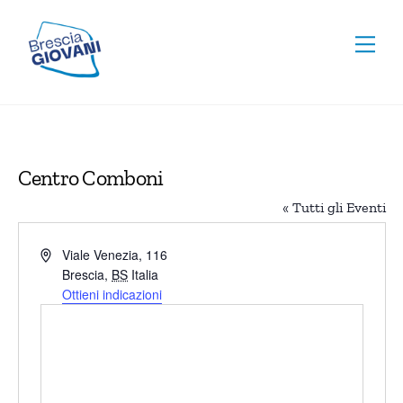
Skip
To
to
Men
Top
content
Centro Comboni
« Tutti gli Eventi
I
Viale Venezia, 116
n
Brescia
,
BS
Italia
d
Ottieni indicazioni
i
r
i
z
z