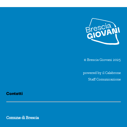
n
a
l
a
d
a
t
© Brescia Giovani 2025
a
powered by il Calabrone
.
Staff Comunicazione
Contatti
Comune di Brescia