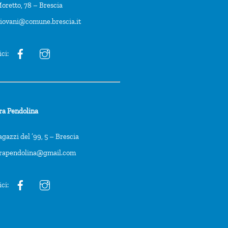
oretto, 78 – Brescia
giovani@comune.brescia.it
ici:
ra Pendolina
agazzi del ’99, 5 – Brescia
trapendolina@gmail.com
ici: