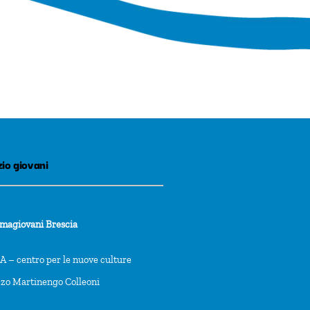
io giovani
rmagiovani Brescia
 – centro per le nuove culture
zzo Martinengo Colleoni