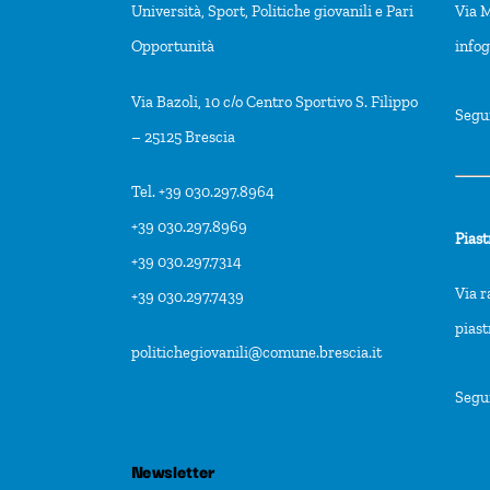
Università, Sport, Politiche giovanili e Pari
Via M
Opportunità
info
Via Bazoli, 10 c/o Centro Sportivo S. Filippo
Segu
– 25125 Brescia
Tel. +39 030.297.8964
+39 030.297.8969
Piast
+39 030.297.7314
Via r
+39 030.297.7439
pias
politichegiovanili@comune.brescia.it
Segu
Newsletter