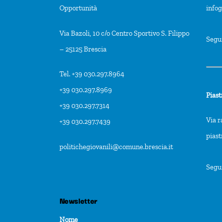
Opportunità
info
Via Bazoli, 10 c/o Centro Sportivo S. Filippo
Segu
– 25125 Brescia
Tel. +39 030.297.8964
+39 030.297.8969
Piast
+39 030.297.7314
Via r
+39 030.297.7439
pias
politichegiovanili@comune.brescia.it
Segu
Newsletter
Nome