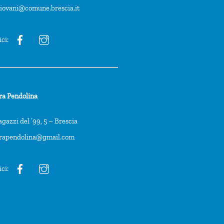
giovani@comune.brescia.it
ici:
ra Pendolina
agazzi del ’99, 5 – Brescia
trapendolina@gmail.com
ici: