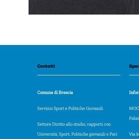
Contatti
Spaz
Comune di Brescia
Info
Servizio Sport e Politiche Giovanili
MOCA
Pala
Settore Diritto allo studio, rapporti con
Università, Sport, Politiche giovanili e Pari
Via M