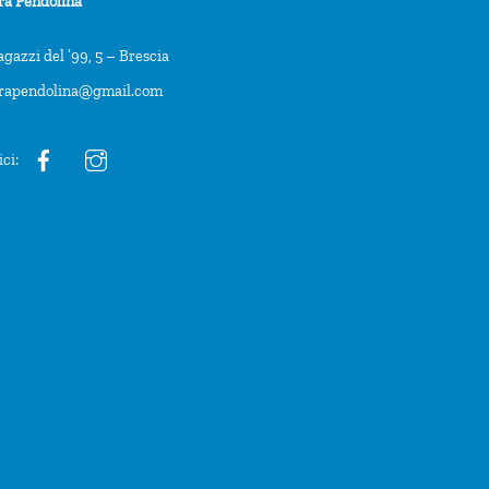
ra Pendolina
agazzi del ’99, 5 – Brescia
trapendolina@gmail.com
ici: