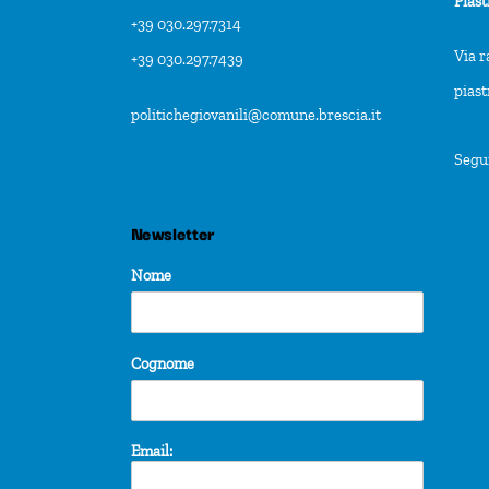
Piast
+39 030.297.7314
Via r
+39 030.297.7439
pias
politichegiovanili@comune.brescia.it
Segu
Newsletter
Nome
Cognome
Email: