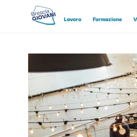
Skip
to
Lavoro
Formazione
V
content