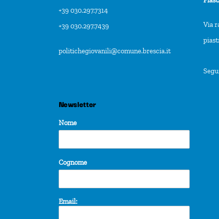
+39 030.297.7314
Via r
+39 030.297.7439
pias
politichegiovanili@comune.brescia.it
Segu
Newsletter
Nome
Cognome
Email: