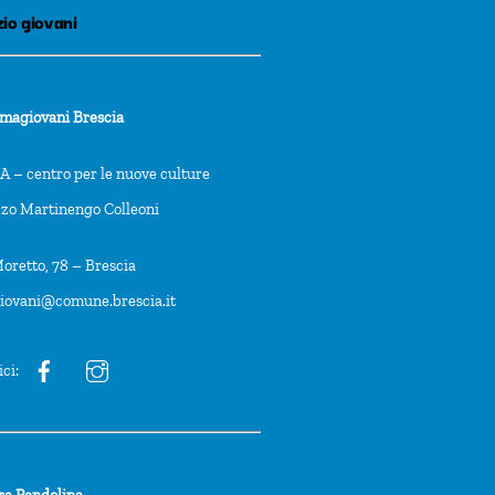
io giovani
rmagiovani Brescia
 – centro per le nuove culture
zzo Martinengo Colleoni
oretto, 78 – Brescia
giovani@comune.brescia.it
ici:
ra Pendolina