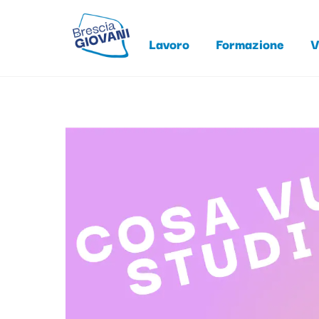
Skip
to
Lavoro
Formazione
V
content