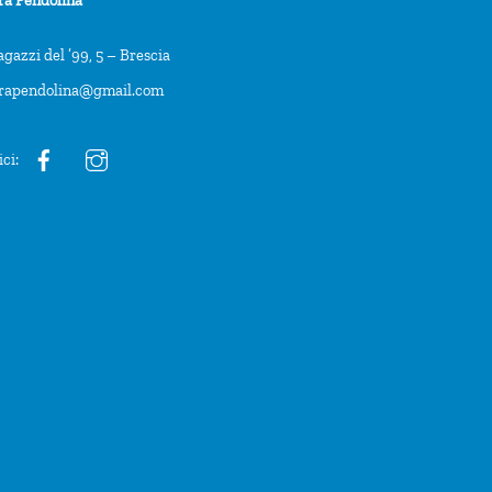
agazzi del ’99, 5 – Brescia
trapendolina@gmail.com
ici: