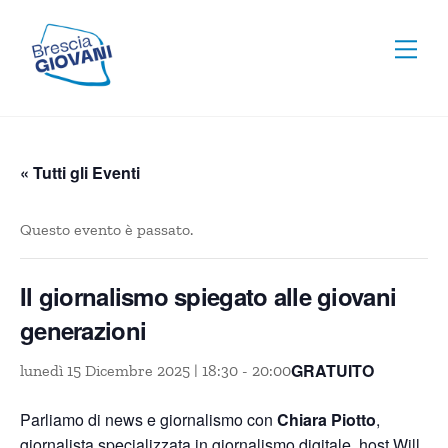
Skip
To
to
Men
Top
content
« Tutti gli Eventi
Questo evento è passato.
Il giornalismo spiegato alle giovani
generazioni
GRATUITO
lunedì 15 Dicembre 2025 | 18:30
-
20:00
Parliamo di news e giornalismo con
Chiara Piotto
,
giornalista specializzata in giornalismo digitale, host Will