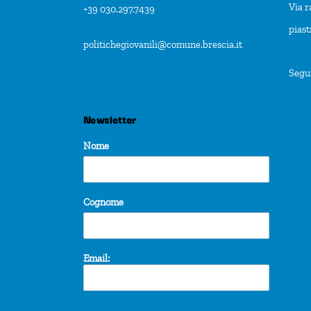
Via r
+39 030.297.7439
pias
politichegiovanili@comune.brescia.it
Segu
Newsletter
Nome
Cognome
Email: