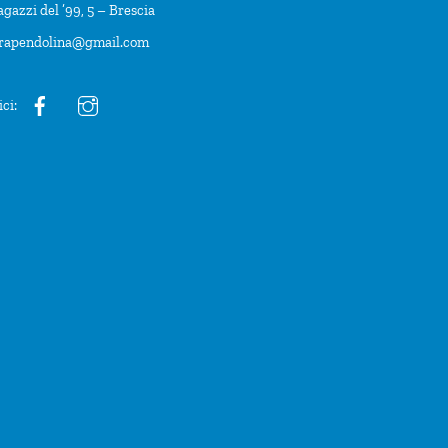
agazzi del ’99, 5 – Brescia
trapendolina@gmail.com
ici: