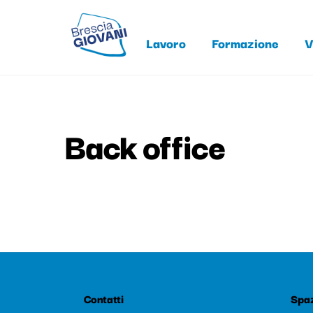
Skip
to
Lavoro
Formazione
V
content
Back office
Contatti
Spaz