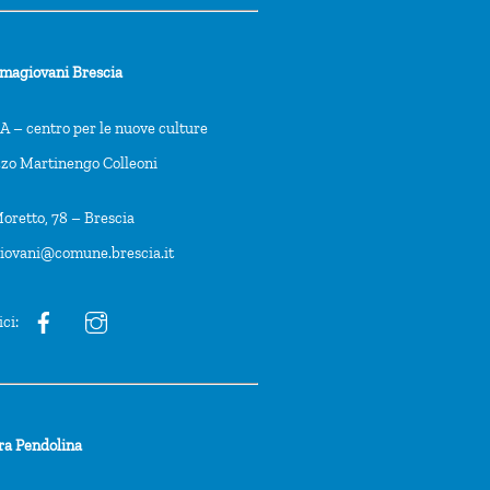
rmagiovani Brescia
 – centro per le nuove culture
zzo Martinengo Colleoni
oretto, 78 – Brescia
giovani@comune.brescia.it
ici:
ra Pendolina